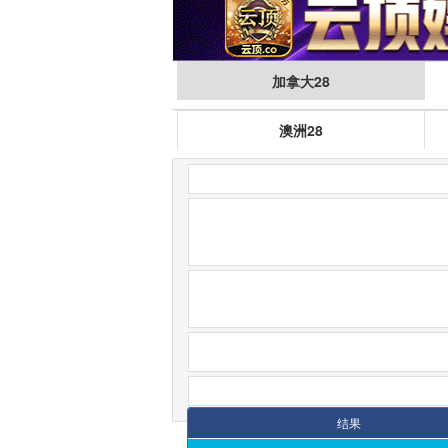
加拿大28
澳洲28
结果