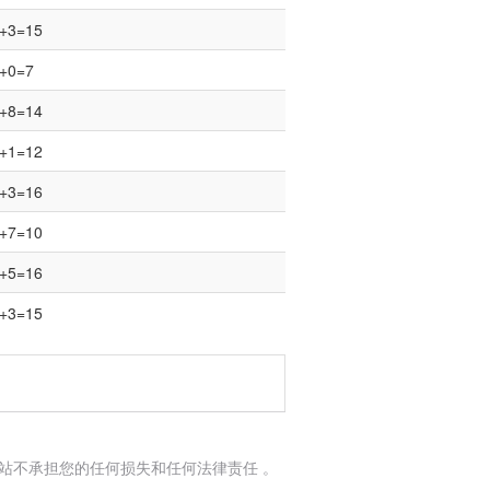
+3=15
+0=7
+8=14
+1=12
+3=16
+7=10
+5=16
+3=15
站不承担您的任何损失和任何法律责任 。