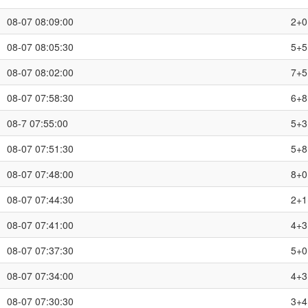
08-07 08:09:00
2+0
08-07 08:05:30
5+5
08-07 08:02:00
7+5
08-07 07:58:30
6+8
08-7 07:55:00
5+3
08-07 07:51:30
5+8
08-07 07:48:00
8+0
08-07 07:44:30
2+1
08-07 07:41:00
4+3
08-07 07:37:30
5+0
08-07 07:34:00
4+3
08-07 07:30:30
3+4