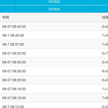
单双预测
杀组预测
时间
结
08-07 08:44:00
2+6
08-7 08:40:30
7+0
08-7 08:37:00
1+8
08-07 08:33:30
0+7
08-07 08:30:00
2+0
08-07 08:26:30
8+5
08-07 08:23:00
3+0
08-07 08:19:30
1+1
08-07 08:16:00
7+8
08-7 08:12:30
0+5